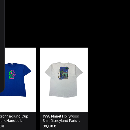
Dronninglund Cup
1998 Planet Hollywood
ark Handball
Shirt Disneyland Paris
ament T-Shirt Blau
Weiß
0 €
39,00 €