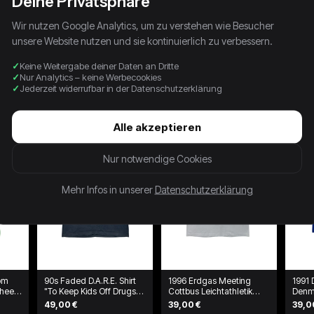
Deine Privatsphäre
Wir nutzen Google Analytics, um zu verstehen wie Besucher
unsere Website nutzen und sie kontinuierlich zu verbessern.
Keine Weitergabe deiner Daten an Dritte
Nur Analytics – keine Werbecookies
Jederzeit widerrufbar in der Datenschutzerklärung
Alle akzeptieren
Nur notwendige Cookies
Mehr Infos in unserer
Datenschutzerklärung
oom
90s Faded D.A.R.E. Shirt
1996 Erdgas Meeting
1991 
 heels
"To Keep Kids Off Drugs"
Cottbus Leichtathletik
Denm
McLaren Schwarz
Double Sided Shirt Weiß
Tourn
49,00 €
39,00 €
39,0