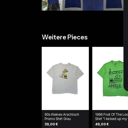
Weitere Pieces
90s Kleines Arschloch
1996 Fruit Of The L
Promo Shirt Grau
Shirt "I kicked up my
at Larry's" Grün
39,00 €
49,00 €