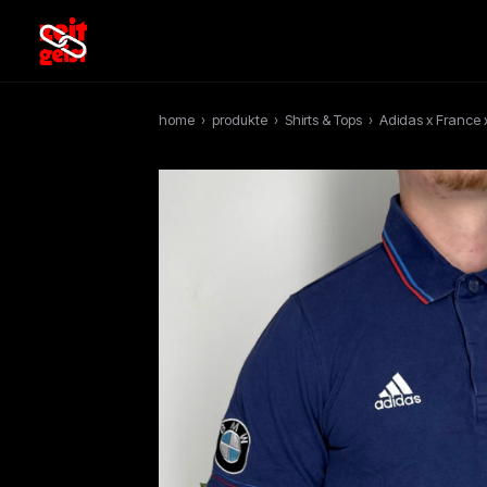
home
›
produkte
›
Shirts & Tops
›
Adidas x France x