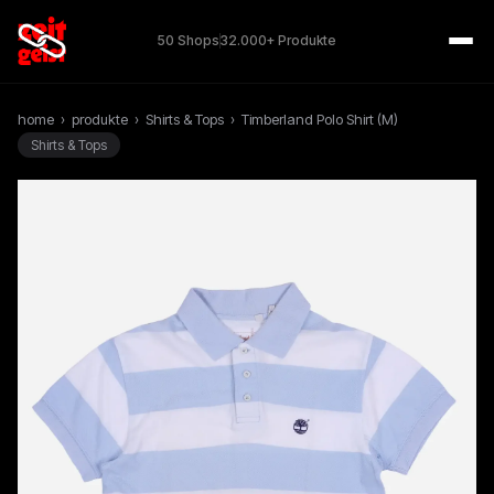
50 Shops
32.000+ Produkte
home
›
produkte
›
Shirts & Tops
›
Timberland Polo Shirt (M)
Shirts & Tops