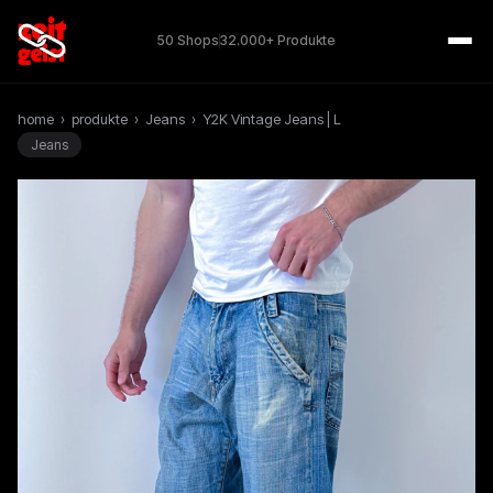
50 Shops
32.000+ Produkte
home
›
produkte
›
Jeans
›
Y2K Vintage Jeans | L
Jeans