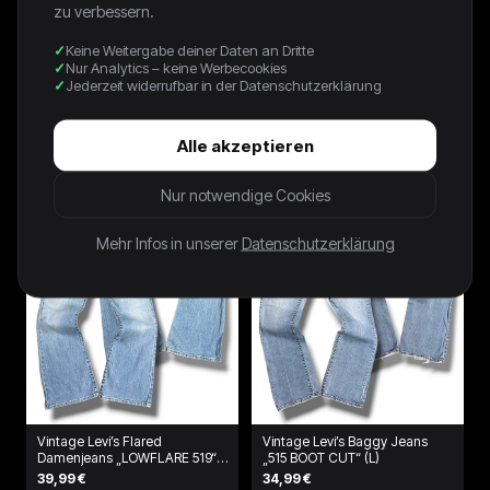
zu verbessern.
Keine Weitergabe deiner Daten an Dritte
Nur Analytics – keine Werbecookies
Dolce & Gabbana Y2K Straight-
Vintage Diesel Flared Jeans
Jederzeit widerrufbar in der Datenschutzerklärung
Fit Vintage Jeans | S
(M)
72,00 €
47,99 €
Alle akzeptieren
Nur notwendige Cookies
Mehr Infos in unserer
Datenschutzerklärung
Vintage Levi’s Flared
Vintage Levi’s Baggy Jeans
Damenjeans „LOWFLARE 519“
„515 BOOT CUT“ (L)
(M)
39,99 €
34,99 €