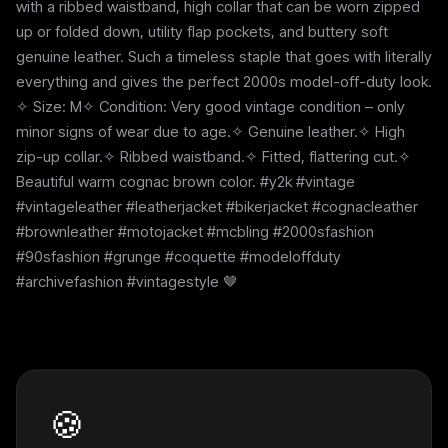
with a ribbed waistband, high collar that can be worn zipped
up or folded down, utility flap pockets, and buttery soft
genuine leather. Such a timeless staple that goes with literally
everything and gives the perfect 2000s model-off-duty look.
✧ Size: M✧ Condition: Very good vintage condition – only
minor signs of wear due to age.✧ Genuine leather.✧ High
zip-up collar.✧ Ribbed waistband.✧ Fitted, flattering cut.✧
Beautiful warm cognac brown color. #y2k #vintage
#vintageleather #leatherjacket #bikerjacket #cognacleather
#brownleather #motojacket #mcbling #2000sfashion
#90sfashion #grunge #coquette #modeloffduty
#archivefashion #vintagestyle 🤎
Weitere Pieces
🍪