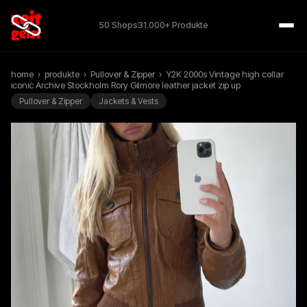
50 Shops
31.000+ Produkte
home
›
produkte
›
Pullover & Zipper
›
Y2K 2000s Vintage high collar
iconic Archive Stockholm Rory Gilmore leather jacket zip up
Pullover & Zipper
Jackets & Vests