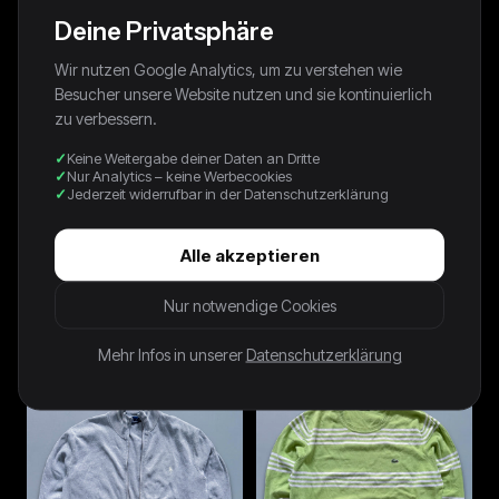
Deine Privatsphäre
Wir nutzen Google Analytics, um zu verstehen wie
Besucher unsere Website nutzen und sie kontinuierlich
zu verbessern.
Keine Weitergabe deiner Daten an Dritte
Nur Analytics – keine Werbecookies
Jederzeit widerrufbar in der Datenschutzerklärung
Alle akzeptieren
Polo Ralph Lauren Vintage
Lacoste Vintage Pullover | L
Nur notwendige Cookies
Pullover | M
64,00 €
64,00 €
Mehr Infos in unserer
Datenschutzerklärung