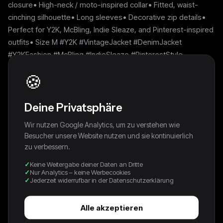
closure• High-neck / moto-inspired collar• Fitted, waist-
cinching silhouette• Long sleeves• Decorative zip details•
Perfect for Y2K, McBling, Indie Sleaze, and Pinterest-inspired
outfits• Size M #Y2K #VintageJacket #DenimJacket
#Y2KFashion #McBling #IndieSleaze #PinterestStyle
#VintageDenim #MotoJacket #FittedJacket #LowRiseStyle
🍪
#2000sFashion #ArchiveFashion #Streetwear #BohoChic
#ModelOffDuty #VintageStyle #DenimLook #RetroFashion
#ThriftedStyle
Deine Privatsphäre
Wir nutzen Google Analytics, um zu verstehen wie
Besucher unsere Website nutzen und sie kontinuierlich
zu verbessern.
Weitere Pieces
Keine Weitergabe deiner Daten an Dritte
Nur Analytics – keine Werbecookies
Jederzeit widerrufbar in der Datenschutzerklärung
Alle akzeptieren