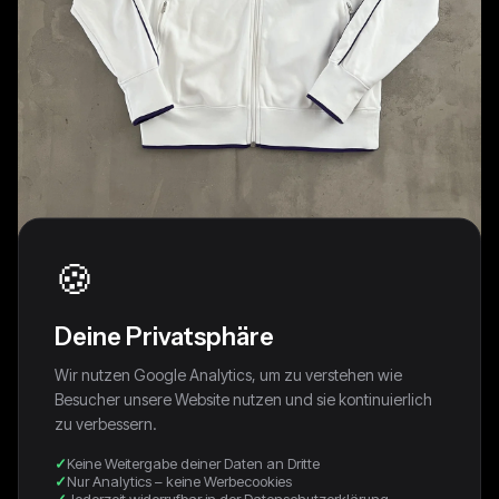
🍪
Deine Privatsphäre
Wir nutzen Google Analytics, um zu verstehen wie
Besucher unsere Website nutzen und sie kontinuierlich
WHITE/PURPLE FC PORTO NIKE
zu verbessern.
JACKET - 2000S - M
Keine Weitergabe deiner Daten an Dritte
Nur Analytics – keine Werbecookies
Jederzeit widerrufbar in der Datenschutzerklärung