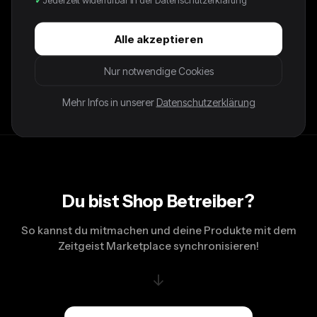
65,00 €
Alle akzeptieren
FIT M LENGTH 68CM, PIT TO PIT 56CM NOTES: RARE,
EMBROIDED DETAILS. Please note that all items are vintage
Nur notwendige Cookies
and may show minor signs of wear. Bigger flaws will be
stated in the description.
Mehr Infos in unserer
Datenschutzerklärung
Du bist Shop Betreiber?
So kannst du mitmachen und deine Produkte mit dem
Zeitgeist Marketplace synchronisieren!
↓