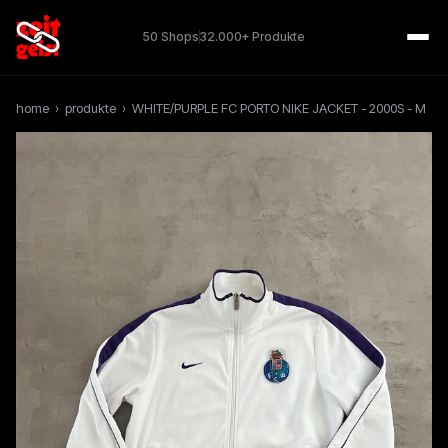
50 Shops
32.000+ Produkte
home
›
produkte
›
WHITE/PURPLE FC PORTO NIKE JACKET - 2000S - M