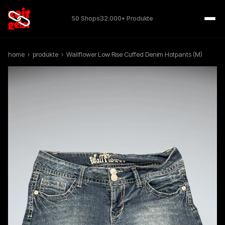
50 Shops
32.000+ Produkte
home
›
produkte
›
Wallflower Low Rise Cuffed Denim Hotpants (M)