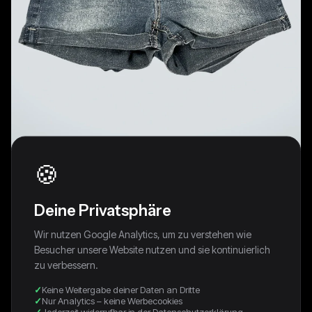
🍪
Deine Privatsphäre
Wir nutzen Google Analytics, um zu verstehen wie
Besucher unsere Website nutzen und sie kontinuierlich
Wallflower Low Rise Cuffed Denim
zu verbessern.
Hotpants (M)
Keine Weitergabe deiner Daten an Dritte
Nur Analytics – keine Werbecookies
Jederzeit widerrufbar in der Datenschutzerklärung