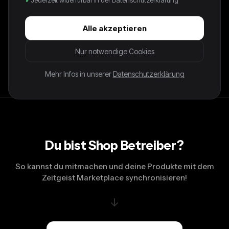
19,75 €
Alle akzeptieren
Zustand: Sehr gutDescription:Lässige blaue Hotpants mit
tiefem Bund und umgeschlagenem Saum ausweicher
Nur notwendige Cookies
Baumwolle perfekt für sommerliche Streetstyles L: 32 cm /
W: 38 cm
Mehr Infos in unserer
Datenschutzerklärung
Du bist Shop Betreiber?
So kannst du mitmachen und deine Produkte mit dem
Zeitgeist Marketplace synchronisieren!
↓