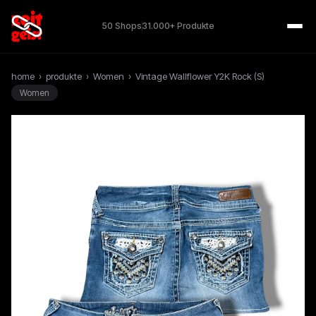
50 Shops
31.000+ Produkte
home
›
produkte
›
Women
›
Vintage Wallflower Y2K Rock (S)
Women