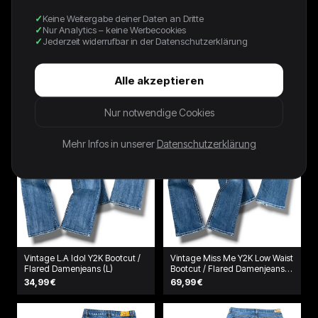
Keine Weitergabe deiner Daten an Dritte
Vintage Levi’s Flared
Vintage Coach Y2K
Nur Analytics – keine Werbecookies
Damenjeans „LOWFLARE 519“
Damentasche
(M)
Jederzeit widerrufbar in der Datenschutzerklärung
39,99 €
79,99 €
Alle akzeptieren
Nur notwendige Cookies
Mehr Infos in unserer
Datenschutzerklärung
Vintage L.A Idol Y2K Bootcut /
Vintage Miss Me Y2K Low Waist
Flared Damenjeans (L)
Bootcut / Flared Damenjeans
(L)
34,99 €
69,99 €