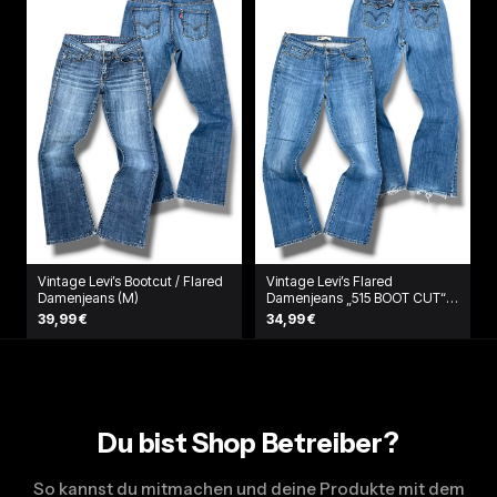
Vintage Levi’s Bootcut / Flared
Vintage Levi’s Flared
Damenjeans (M)
Damenjeans „515 BOOT CUT“
(L)
39,99 €
34,99 €
Du bist Shop Betreiber?
So kannst du mitmachen und deine Produkte mit dem