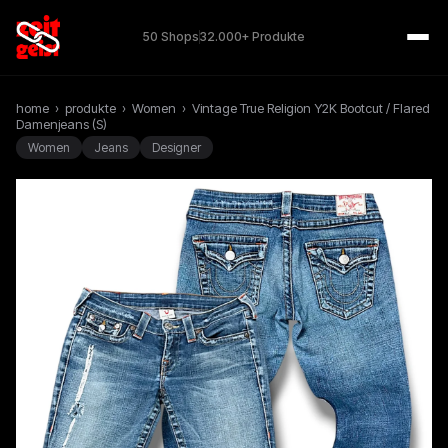
50 Shops
32.000+ Produkte
home
›
produkte
›
Women
›
Vintage True Religion Y2K Bootcut / Flared
Damenjeans (S)
Women
Jeans
Designer