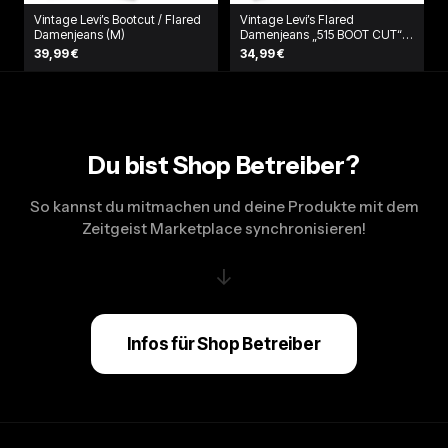
Vintage Levi’s Bootcut / Flared
Vintage Levi’s Flared
Damenjeans (M)
Damenjeans „515 BOOT CUT“
(L)
39,99 €
34,99 €
Du bist Shop Betreiber?
So kannst du mitmachen und deine Produkte mit dem
Zeitgeist Marketplace synchronisieren!
↓
Infos für Shop Betreiber