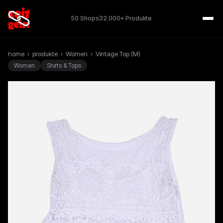
50 Shops
32.000+ Produkte
home
›
produkte
›
Women
›
Vintage Top (M)
Women
Shirts & Tops