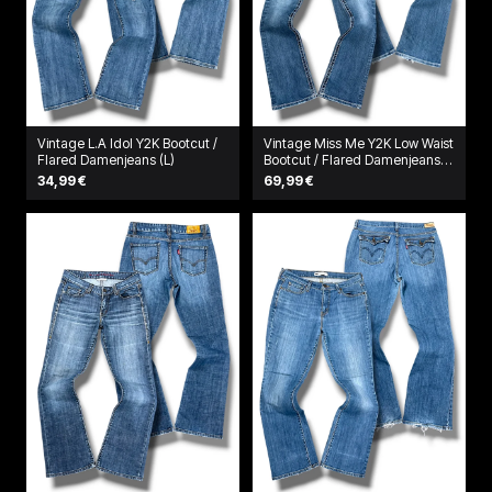
Vintage L.A Idol Y2K Bootcut /
Vintage Miss Me Y2K Low Waist
Flared Damenjeans (L)
Bootcut / Flared Damenjeans
(L)
34,99 €
69,99 €