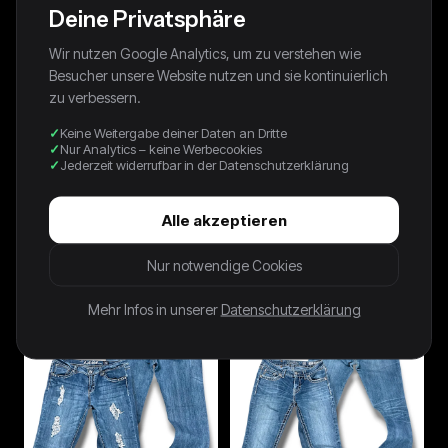
Deine Privatsphäre
Wir nutzen Google Analytics, um zu verstehen wie
Besucher unsere Website nutzen und sie kontinuierlich
zu verbessern.
Keine Weitergabe deiner Daten an Dritte
Nur Analytics – keine Werbecookies
Jederzeit widerrufbar in der Datenschutzerklärung
Alle akzeptieren
Vintage Levi’s Flared
Vintage Coach Y2K
Damenjeans „LOWFLARE 519“
Damentasche
Nur notwendige Cookies
(M)
39,99 €
79,99 €
Mehr Infos in unserer
Datenschutzerklärung