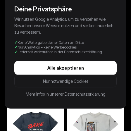
Deine Privatsphäre
Wir nutzen Google Analytics, um zu verstehen wie
Besucher unsere Website nutzen und sie kontinuierlich
zu verbessern.
Keine Weitergabe deiner Daten an Dritte
Nur Analytics – keine Werbecookies
Jederzeit widerrufbar in der Datenschutzerklärung
Alle akzeptieren
90s Kleines Arschloch Promo
1996 Fruit Of The Loom Shirt "I
Nur notwendige Cookies
Shirt Grau
kicked up my heels at Larry's"
Grün
39,00 €
49,00 €
Mehr Infos in unserer
Datenschutzerklärung