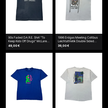
90s Faded D.A.R.E. Shirt "To
1996 Erdgas Meeting Cottbus
Keep Kids Off Drugs" McLaren
Leichtathletik Double Sided
Schwarz
Shirt Weiß
49,00 €
39,00 €