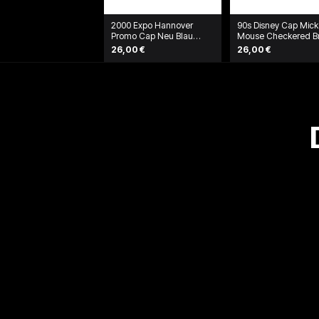
2000 Expo Hannover
90s Disney Cap Mic
Promo Cap Neu Blau
Mouse Checkered B
Braun
26,00 €
26,00 €