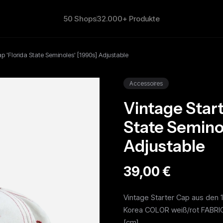
50 Shops
32.000+ Produkte
p 'Florida State Seminoles' [1990s] Adjustable
Accessoires
Vintage Start
State Semino
Adjustable
39,00 €
Vintage Starter Cap aus den 
Korea COLOR weiß/rot FABR
[cm]