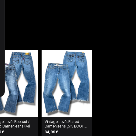
ge Levi’s Bootcut /
Vintage Levi’s Flared
ed Damenjeans (M)
Damenjeans „515 BOOT
CUT“ (L)
9 €
34,99 €