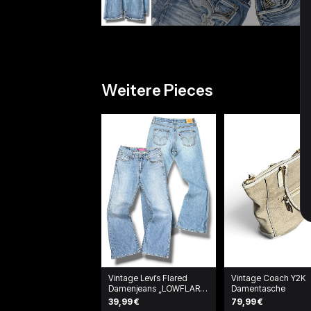
Weitere Pieces
Vintage Levi’s Flared
Vintage Coach Y2K
Damenjeans „LOWFLARE
Damentasche
519“ (M)
39,99 €
79,99 €