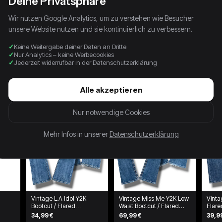
Deine Privatsphäre
Wir nutzen Google Analytics, um zu verstehen wie Besucher
unsere Website nutzen und sie kontinuierlich zu verbessern.
Keine Weitergabe deiner Daten an Dritte
Nur Analytics – keine Werbecookies
Jederzeit widerrufbar in der Datenschutzerklärung
Alle akzeptieren
Nur notwendige Cookies
Mehr Infos in unserer
Datenschutzerklärung
Vintage L.A Idol Y2K
Vintage Miss Me Y2K Low
Vinta
Bootcut / Flared
Waist Bootcut / Flared
Flar
Damenjeans (L)
Damenjeans (L)
34,99 €
69,99 €
39,9