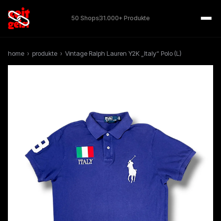
50 Shops
31.000+ Produkte
home
›
produkte
›
Vintage Ralph Lauren Y2K „Italy“ Polo (L)