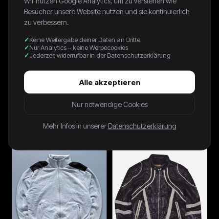
Wir nutzen Google Analytics, um zu verstehen wie
Besucher unsere Website nutzen und sie kontinuierlich
zu verbessern.
Keine Weitergabe deiner Daten an Dritte
Nur Analytics – keine Werbecookies
Jederzeit widerrufbar in der Datenschutzerklärung
Alle akzeptieren
Nur notwendige Cookies
NAVY US OPEN RALPH
Polo Ralph Lauren Vintage
LAUREN JACKET - 2000S - L
Strickjacke | L
90,00 €
38,00 €
Mehr Infos in unserer
Datenschutzerklärung