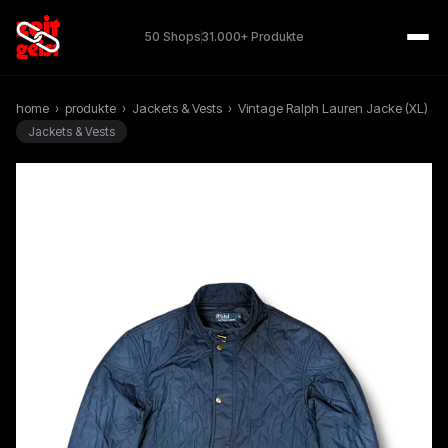
50 Shops
31.000+ Produkte
home
›
produkte
›
Jackets & Vests
›
Vintage Ralph Lauren Jacke (XL)
Jackets & Vests