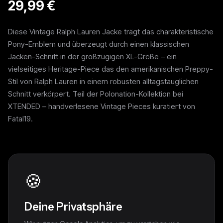
29,99 €
Diese Vintage Ralph Lauren Jacke trägt das charakteristische
Pony-Emblem und überzeugt durch einen klassischen
Jacken-Schnitt in der großzügigen XL-Größe – ein
vielseitiges Heritage-Piece das den amerikanischen Preppy-
Stil von Ralph Lauren in einem robusten alltagstauglichen
Schnitt verkörpert. Teil der Polonation-Kollektion bei
XTENDED – handverlesene Vintage Pieces kuratiert von
Fatal19.
🍪
Weitere Pieces
Deine Privatsphäre