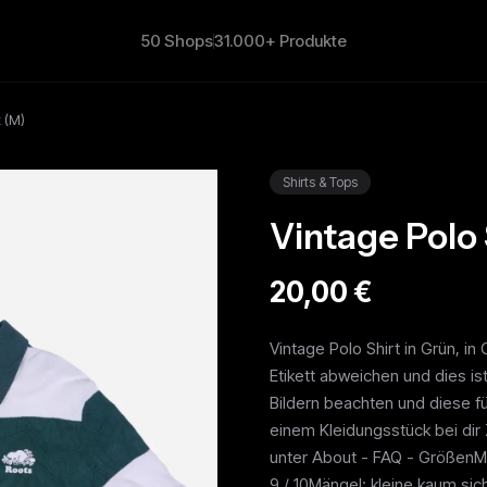
50 Shops
31.000+ Produkte
t (M)
Shirts & Tops
Vintage Polo 
20,00 €
Vintage Polo Shirt in Grün, 
Etikett abweichen und dies is
Bildern beachten und diese f
einem Kleidungsstück bei dir
unter About - FAQ - GrößenM
9 / 10Mängel: kleine kaum sic