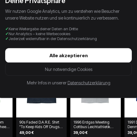
Deine Privatsphäre
Wir nutzen Google Analytics, um zu verstehen wie Besucher
unsere Website nutzen und sie kontinuierlich zu verbessern.
Keine Weitergabe deiner Daten an Dritte
Nur Analytics – keine Werbecookies
Jederzeit widerrufbar in der Datenschutzerklärung
Alle akzeptieren
Nur notwendige Cookies
Mehr Infos in unserer
Datenschutzerklärung
oom
90s Faded D.A.R.E. Shirt
1996 Erdgas Meeting
1991 
 heels
"To Keep Kids Off Drugs"
Cottbus Leichtathletik
Denm
McLaren Schwarz
Double Sided Shirt Weiß
Tourn
49,00 €
39,00 €
39,0