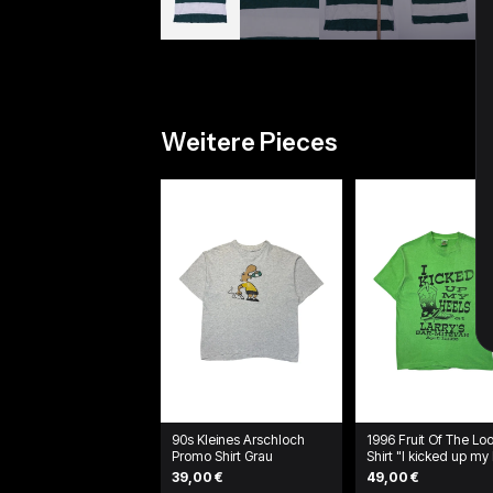
Weitere Pieces
90s Kleines Arschloch
1996 Fruit Of The L
Promo Shirt Grau
Shirt "I kicked up my
at Larry's" Grün
39,00 €
49,00 €