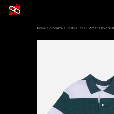
home
›
produkte
›
Shirts & Tops
›
Vintage Polo Shir