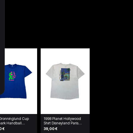
Dronninglund Cup
1998 Planet Hollywood
ark Handball
Shirt Disneyland Paris
ament T-Shirt Blau
Weiß
0 €
39,00 €