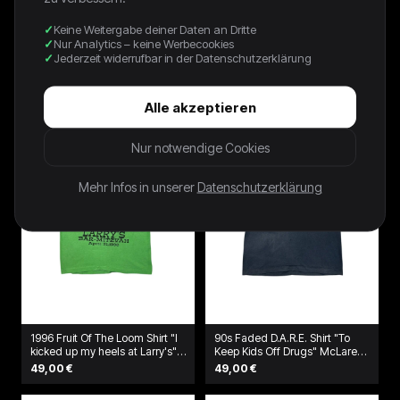
Keine Weitergabe deiner Daten an Dritte
NAVY SOUTH PARK TEE - 2006
90s Kleines Arschloch Promo
Nur Analytics – keine Werbecookies
- XL
Shirt Grau
Jederzeit widerrufbar in der Datenschutzerklärung
80,00 €
39,00 €
Alle akzeptieren
Nur notwendige Cookies
Mehr Infos in unserer
Datenschutzerklärung
1996 Fruit Of The Loom Shirt "I
90s Faded D.A.R.E. Shirt "To
kicked up my heels at Larry's"
Keep Kids Off Drugs" McLaren
Grün
Schwarz
49,00 €
49,00 €