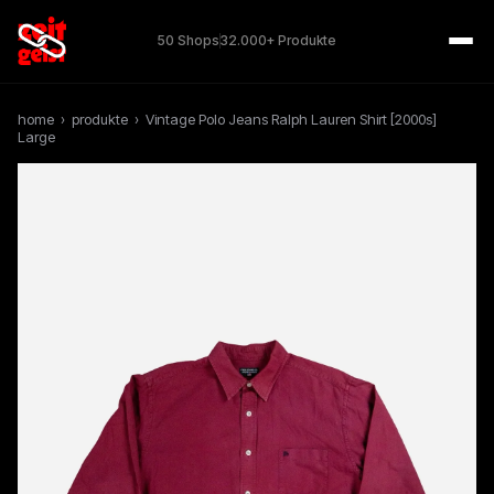
50 Shops
32.000+ Produkte
home
›
produkte
›
Vintage Polo Jeans Ralph Lauren Shirt [2000s]
Large