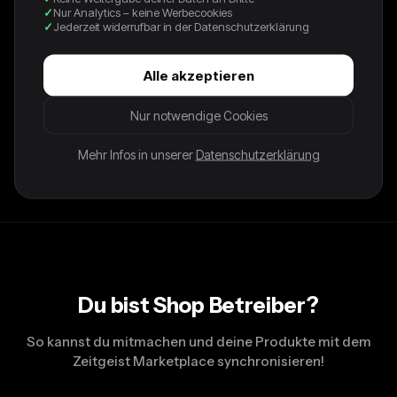
Nur Analytics – keine Werbecookies
Vintage Polo Jeans Ralph Lauren Shirt
Jederzeit widerrufbar in der Datenschutzerklärung
[2000s] Large
Alle akzeptieren
44,00 €
Nur notwendige Cookies
Vintage Polo Jeans Ralph Lauren Hemd aus den 2000ern.
DETAILS – ORIGIN N/A COLOR rot FABRIC Baumwolle
Mehr Infos in unserer
Datenschutzerklärung
MEASUREMENTS [cm] Width 61 - Length 81
Du bist Shop Betreiber?
So kannst du mitmachen und deine Produkte mit dem
Zeitgeist Marketplace synchronisieren!