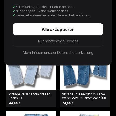
Keine Weitergabe deiner Daten an Dritte
Vintage Dolce & Gabbana Y2K
Vintage True Religion Y2K Low
Nur Analytics – keine Werbecookies
Straight Leg Jeans (L)
Waist Bootcut Damenjeans (S)
Jederzeit widerrufbar in der Datenschutzerklärung
79,99 €
74,99 €
Alle akzeptieren
Nur notwendige Cookies
Mehr Infos in unserer
Datenschutzerklärung
Vintage Versace Straight Leg
Vintage True Religion Y2K Low
Jeans (L)
Waist Bootcut Damenjeans (M)
44,99 €
74,99 €