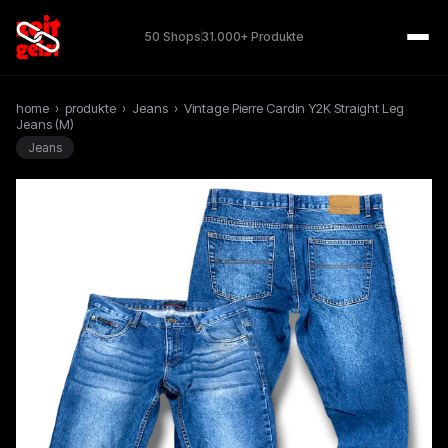
50 Shops
31.000+ Produkte
home
›
produkte
›
Jeans
›
Vintage Pierre Cardin Y2K Straight Leg
Jeans (M)
Jeans