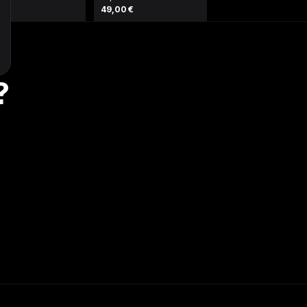
njeans (M)
Weiß
9 €
49,00 €
?