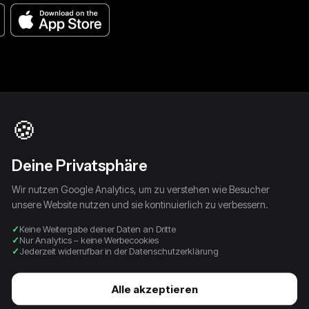
🍪
Deine Privatsphäre
Wir nutzen Google Analytics, um zu verstehen wie Besucher
unsere Website nutzen und sie kontinuierlich zu verbessern.
Keine Weitergabe deiner Daten an Dritte
Nur Analytics – keine Werbecookies
Jederzeit widerrufbar in der Datenschutzerklärung
Alle akzeptieren
ay
Vintage True Religion Y2K
Vintage True Religion Y2K
Vinta
warz
Low Waist Bootcut
Rock (S)
Low W