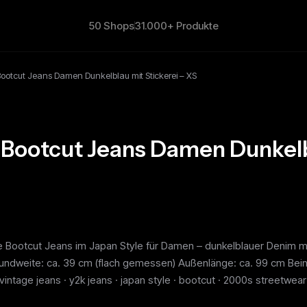
50 Shops
31.000+ Produkte
ootcut Jeans Damen Dunkelblau mit Stickerei – XS
 Bootcut Jeans Damen Dunkelbl
age Bootcut Jeans im Japan Style für Damen – dunkelblauer Denim 
ndweite: ca. 39 cm (flach gemessen) Außenlänge: ca. 99 cm Beinö
intage jeans · y2k jeans · japan style · bootcut · 2000s streetwear