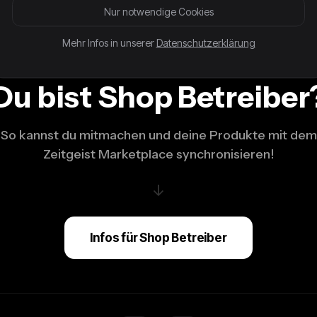
Damenjeans (S)
Dame
74,99 €
39,99 €
74,9
Nur notwendige Cookies
Mehr Infos in unserer
Datenschutzerklärung
Du bist Shop Betreiber
So kannst du mitmachen und deine Produkte mit dem
Zeitgeist Marketplace synchronisieren!
↓
Infos für Shop Betreiber