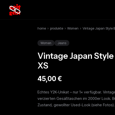
home
›
produkte
›
Women
›
Vintage Japan Style B
Women
Jeans
Vintage Japan Style
XS
45,00 €
Echtes Y2K-Unikat – nur 1× verfügbar. Vint
verzierten Gesäßtaschen im 2000er Look. Bu
Zustand, gewollter Used-Look (siehe Fotos).v