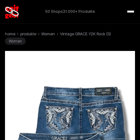
50 Shops
31.000+ Produkte
home
›
produkte
›
Women
›
Vintage GRACE Y2K Rock (S)
Women