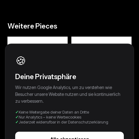
Weitere Pieces
🍪
Deine Privatsphäre
Wir nutzen Google Analytics, um zu verstehen wie
Besucher unsere Website nutzen und sie kontinuierlich
zu verbessern.
Keine Weitergabe deiner Daten an Dritte
Nur Analytics – keine Werbecookies
Jederzeit widerrufbar in der Datenschutzerklärung
2000 Expo Hannover Promo
90s Disney Cap Mickey Mouse
Cap Neu Blau Braun
Checkered Braun
26,00 €
26,00 €
Alle akzeptieren