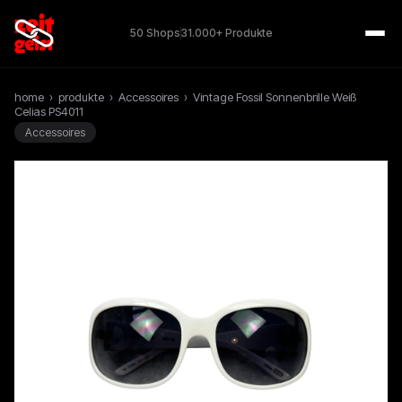
50 Shops
31.000+ Produkte
home
›
produkte
›
Accessoires
›
Vintage Fossil Sonnenbrille Weiß
Celias PS4011
Accessoires