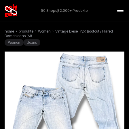
50 Shops
32.000+ Produkte
home
›
produkte
›
Women
›
Vintage Diesel Y2K Bootcut / Flared
Damenjeans (M)
Women
Jeans