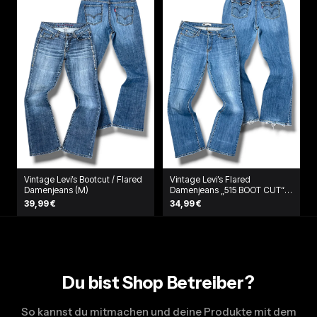
Vintage Levi’s Bootcut / Flared
Vintage Levi’s Flared
Damenjeans (M)
Damenjeans „515 BOOT CUT“
(L)
39,99 €
34,99 €
Du bist Shop Betreiber?
So kannst du mitmachen und deine Produkte mit dem