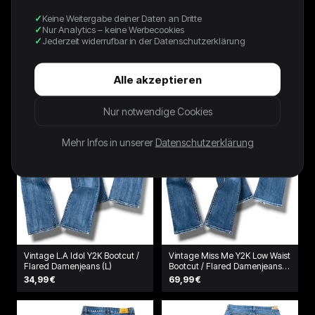
Keine Weitergabe deiner Daten an Dritte
Vintage Levi’s Flared
Vintage Coach Y2K
Nur Analytics – keine Werbecookies
Damenjeans „LOWFLARE 519“
Damentasche
(M)
Jederzeit widerrufbar in der Datenschutzerklärung
39,99 €
79,99 €
Alle akzeptieren
Nur notwendige Cookies
Mehr Infos in unserer
Datenschutzerklärung
Vintage L.A Idol Y2K Bootcut /
Vintage Miss Me Y2K Low Waist
Flared Damenjeans (L)
Bootcut / Flared Damenjeans
(L)
34,99 €
69,99 €