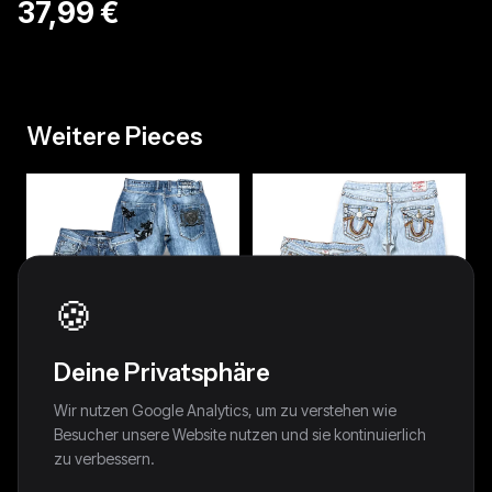
37,99 €
Weitere Pieces
🍪
Deine Privatsphäre
Wir nutzen Google Analytics, um zu verstehen wie
Besucher unsere Website nutzen und sie kontinuierlich
zu verbessern.
Vintage Dolce & Gabbana Y2K
Vintage True Religion Y2K Low
Straight Leg Jeans (L)
Waist Bootcut Damenjeans (S)