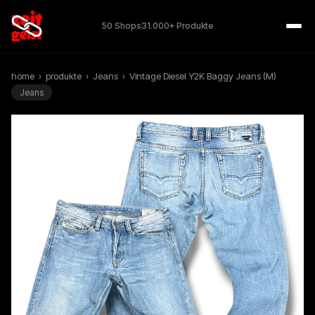
50 Shops
31.000+ Produkte
home
›
produkte
›
Jeans
›
Vintage Diesel Y2K Baggy Jeans (M)
Jeans