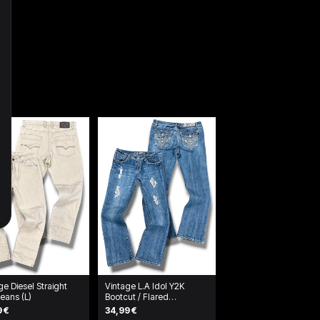
ge Diesel Straight
Vintage L.A Idol Y2K
eans (L)
Bootcut / Flared
Damenjeans (L)
9 €
34,99 €