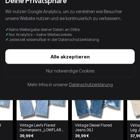
Deine Privatsphäre
Wir nutzen Google Analytics, um zu verstehen wie Besucher
unsere Website nutzen und sie kontinuierlich zu verbessern.
Keine Weitergabe deiner Daten an Dritte
Nur Analytics – keine Werbecookies
Jederzeit widerrufbar in der Datenschutzerklärung
Alle akzeptieren
Nur notwendige Cookies
Mehr Infos in unserer
Datenschutzerklärung
d
Vintage Levi’s Flared
Vintage Diesel Flared
Vinta
Damenjeans „LOWFLARE
Jeans (XL)
Leg J
519“ (M)
39,99 €
39,99 €
37,9