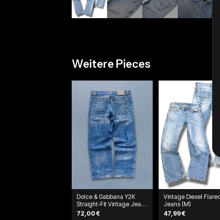
Weitere Pieces
Dolce & Gabbana Y2K
Vintage Diesel Flare
Straight-Fit Vintage Jeans
Jeans (M)
| S
72,00 €
47,99 €