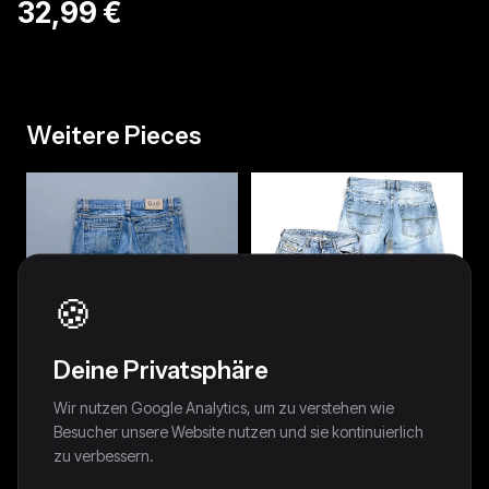
32,99 €
Weitere Pieces
🍪
Deine Privatsphäre
Wir nutzen Google Analytics, um zu verstehen wie
Besucher unsere Website nutzen und sie kontinuierlich
zu verbessern.
Dolce & Gabbana Y2K Straight-
Vintage Diesel Flared Jeans
Fit Vintage Jeans | S
(M)