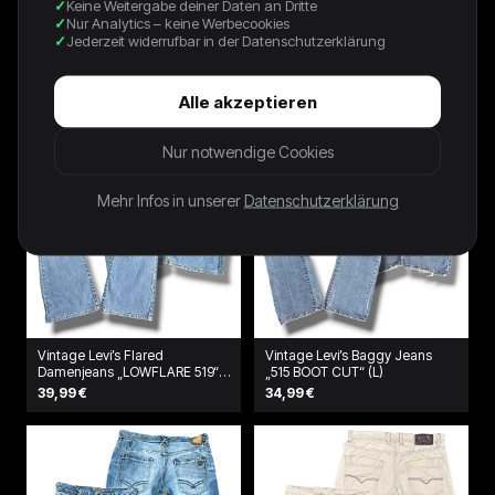
Keine Weitergabe deiner Daten an Dritte
72,00 €
47,99 €
Nur Analytics – keine Werbecookies
Jederzeit widerrufbar in der Datenschutzerklärung
Alle akzeptieren
Nur notwendige Cookies
Mehr Infos in unserer
Datenschutzerklärung
Vintage Levi’s Flared
Vintage Levi’s Baggy Jeans
Damenjeans „LOWFLARE 519“
„515 BOOT CUT“ (L)
(M)
39,99 €
34,99 €