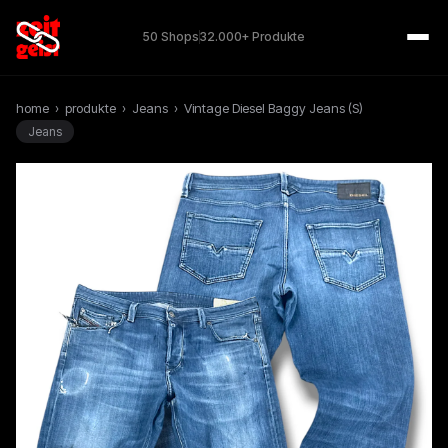
50 Shops
32.000+ Produkte
home
›
produkte
›
Jeans
›
Vintage Diesel Baggy Jeans (S)
Jeans