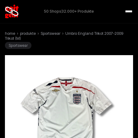
50 Shops
32.000+ Produkte
home
›
produkte
›
Sportswear
›
Umbro England Trikot 2007-2009
Trikot (M)
Sportswear