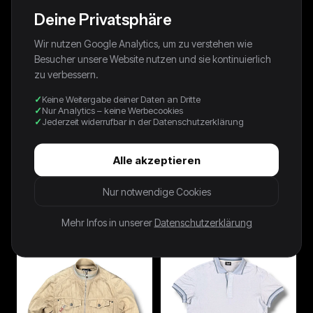
Deine Privatsphäre
Wir nutzen Google Analytics, um zu verstehen wie
Besucher unsere Website nutzen und sie kontinuierlich
zu verbessern.
Keine Weitergabe deiner Daten an Dritte
Nur Analytics – keine Werbecookies
Jederzeit widerrufbar in der Datenschutzerklärung
Alle akzeptieren
Maison Margiela 2012 Gold
Dolce & Gabbana Y2K Straight-
Nur notwendige Cookies
"Cadillac" Hightop (41)
Fit Vintage Jeans | S
400,00 €
72,00 €
Mehr Infos in unserer
Datenschutzerklärung