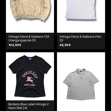
Vintage Dolce & Gabbana Y2K
Vintage Dolce & Gabbana Polo
Übergangsjacke (S)
(S)
104,99 €
44,99 €
Burberry Blue Label Vintage V
Neck Shirt | M