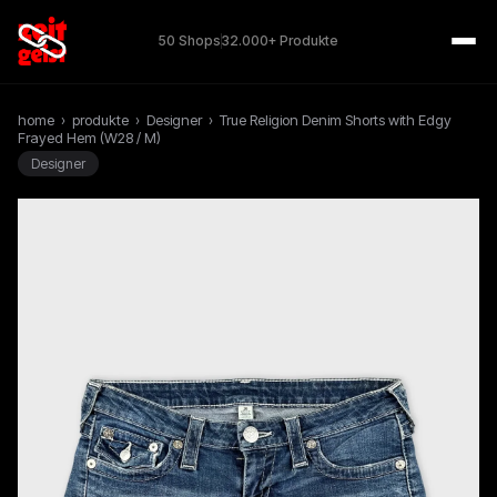
50 Shops
32.000+ Produkte
home
›
produkte
›
Designer
›
True Religion Denim Shorts with Edgy
Frayed Hem (W28 / M)
Designer