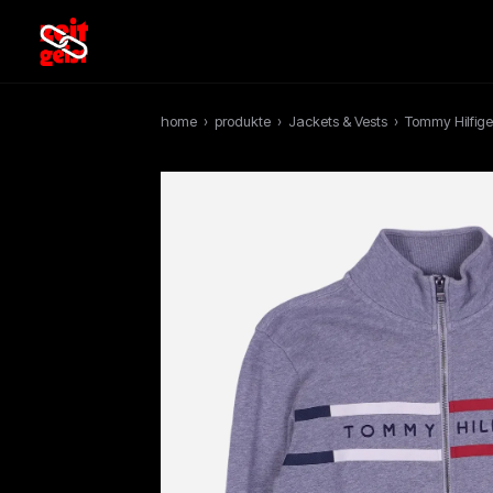
home
›
produkte
›
Jackets & Vests
›
Tommy Hilfige