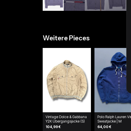
Weitere Pieces
Vintage Dolce & Gabbana
Polo Ralph Lauren V
Y2K Übergangsjacke (S)
Sweatjacke | M
104,99 €
64,00 €