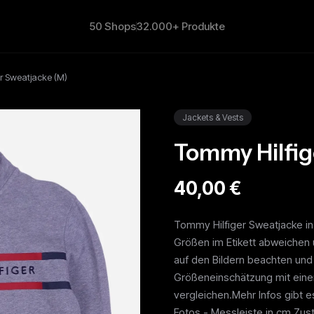
50 Shops
32.000+ Produkte
r Sweatjacke (M)
Jackets & Vests
Tommy Hilfig
40,00 €
Tommy Hilfiger Sweatjacke i
Größen im Etikett abweichen u
auf den Bildern beachten und 
Größeneinschätzung mit eine
vergleichen.Mehr Infos gibt 
Fotos - Messleiste in cm.Zus