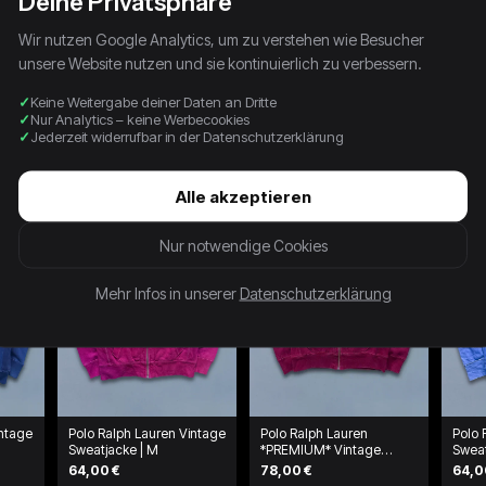
Deine Privatsphäre
Wir nutzen Google Analytics, um zu verstehen wie Besucher
unsere Website nutzen und sie kontinuierlich zu verbessern.
Keine Weitergabe deiner Daten an Dritte
Nur Analytics – keine Werbecookies
Jederzeit widerrufbar in der Datenschutzerklärung
Alle akzeptieren
Nur notwendige Cookies
Mehr Infos in unserer
Datenschutzerklärung
intage
Polo Ralph Lauren Vintage
Polo Ralph Lauren
Polo 
Sweatjacke | M
*PREMIUM* Vintage
Sweat
Sweatjacke | M
64,00 €
78,00 €
64,0