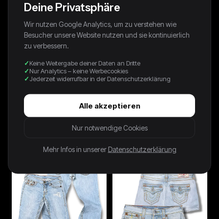
Deine Privatsphäre
Wir nutzen Google Analytics, um zu verstehen wie
Besucher unsere Website nutzen und sie kontinuierlich
zu verbessern.
Keine Weitergabe deiner Daten an Dritte
Nur Analytics – keine Werbecookies
Jederzeit widerrufbar in der Datenschutzerklärung
Alle akzeptieren
90s Avanti By C&A Shirt
90s Thomas Crickmay Shirt
Photoprint Gestreift Grün
Photoprint Schwarz
Nur notwendige Cookies
39,00 €
49,00 €
Mehr Infos in unserer
Datenschutzerklärung