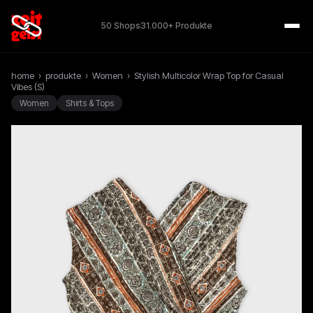
50 Shops
31.000+ Produkte
home
›
produkte
›
Women
›
Stylish Multicolor Wrap Top for Casual
Vibes (S)
Women
Shirts & Tops