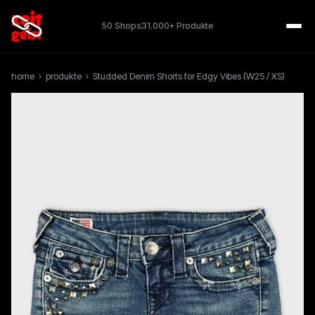
50 Shops
31.000+ Produkte
home
›
produkte
›
Studded Denim Shorts for Edgy Vibes (W25 / XS)