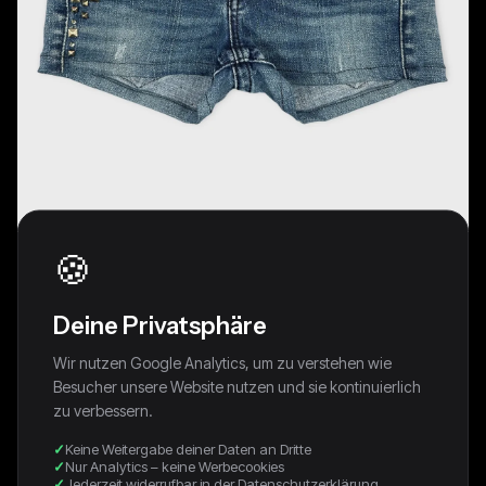
🍪
Deine Privatsphäre
Wir nutzen Google Analytics, um zu verstehen wie
Besucher unsere Website nutzen und sie kontinuierlich
zu verbessern.
Studded Denim Shorts for Edgy Vibes
(W25 / XS)
Keine Weitergabe deiner Daten an Dritte
Nur Analytics – keine Werbecookies
Jederzeit widerrufbar in der Datenschutzerklärung