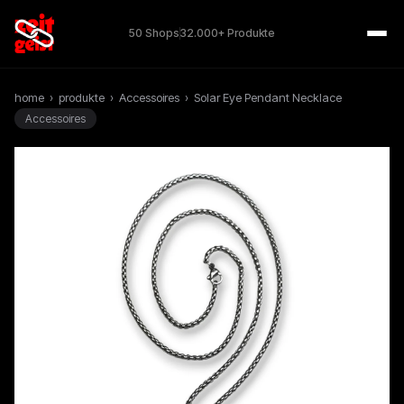
50 Shops
32.000+ Produkte
home
›
produkte
›
Accessoires
›
Solar Eye Pendant Necklace
Accessoires