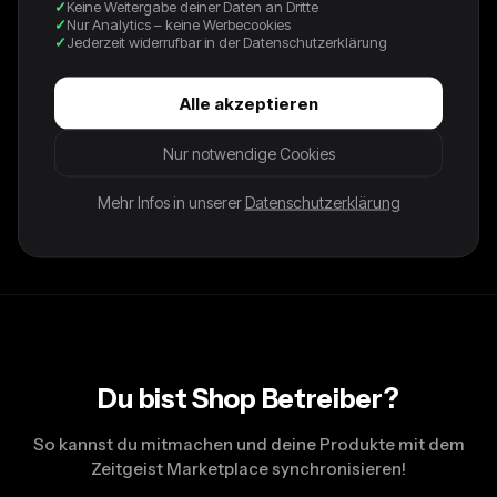
22,95 €
Keine Weitergabe deiner Daten an Dritte
Nur Analytics – keine Werbecookies
Jederzeit widerrufbar in der Datenschutzerklärung
Dieses schwarze Leo Rock ist aus 100% Seide und hat einen
lässigen Fall, der beim Gehen leicht schwingt. Der Rock bringt
Alle akzeptieren
mit seinem geheimnisvollen Muster eine aufregende Note in
deine Outfits. Absolut perfekt für schicke Events oder einen
Nur notwendige Cookies
coolen Look über dem Festival Gelände. Mixe ihn mit einem
Mehr Infos in unserer
Datenschutzerklärung
cleanen Top oder einer oversized Bluse für den ultimativen
Style Boost.
Du bist Shop Betreiber?
So kannst du mitmachen und deine Produkte mit dem
Zeitgeist Marketplace synchronisieren!