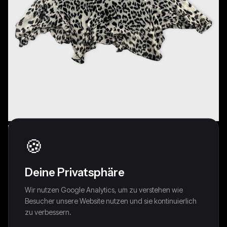
🍪
Deine Privatsphäre
Wir nutzen Google Analytics, um zu verstehen wie
Silk Leopard Print Skirt with Flowy Hem
Besucher unsere Website nutzen und sie kontinuierlich
(W33 / XL)
zu verbessern.