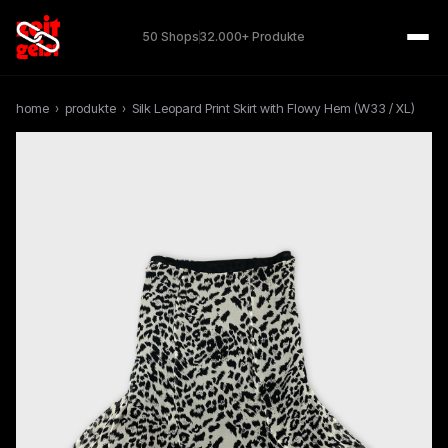
50 Shops
32.000+ Produkte
home
›
produkte
›
Silk Leopard Print Skirt with Flowy Hem (W33 / XL)