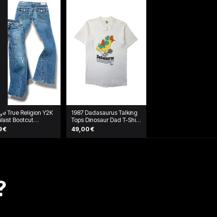
ge True Religion Y2K
1987 Dadasaurus Talking
aist Bootcut
Tops Dinosaur Dad T-Shirt
njeans (M)
Weiß
9 €
49,00 €
?