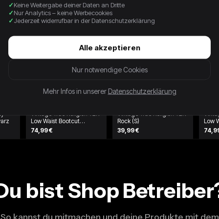
Keine Weitergabe deiner Daten an Dritte
Nur Analytics – keine Werbecookies
Jederzeit widerrufbar in der Datenschutzerklärung
Alle akzeptieren
Nur notwendige Cookies
Mehr Infos in unserer
Datenschutzerklärung
ay
Vintage True Religion Y2K
Vintage True Religion Y2K
Vinta
warz
Low Waist Bootcut
Rock (S)
Low W
Damenjeans (S)
Dame
74,99 €
39,99 €
74,9
Du bist Shop Betreiber
So kannst du mitmachen und deine Produkte mit dem