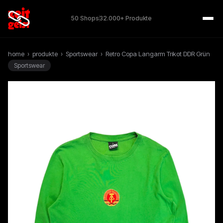
50 Shops
32.000+ Produkte
home
›
produkte
›
Sportswear
›
Retro Copa Langarm Trikot DDR Grün
Sportswear