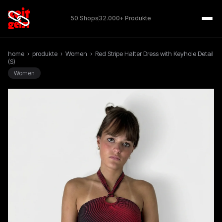
50 Shops
32.000+ Produkte
home
›
produkte
›
Women
›
Red Stripe Halter Dress with Keyhole Detail
(S)
Women