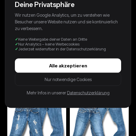
Deine Privatsphäre
Wir nutzen Google Analytics, um zu verstehen wie
Besucher unsere Website nutzen und sie kontinuierlich
zu verbessern.
Keine Weitergabe deiner Daten an Dritte
Nur Analytics – keine Werbecookies
Jederzeit widerrufbar in der Datenschutzerklärung
Alle akzeptieren
Vintage Levi’s Flared
Vintage Coach Y2K
Damenjeans „LOWFLARE 519“
Damentasche
Nur notwendige Cookies
(M)
39,99 €
79,99 €
Mehr Infos in unserer
Datenschutzerklärung