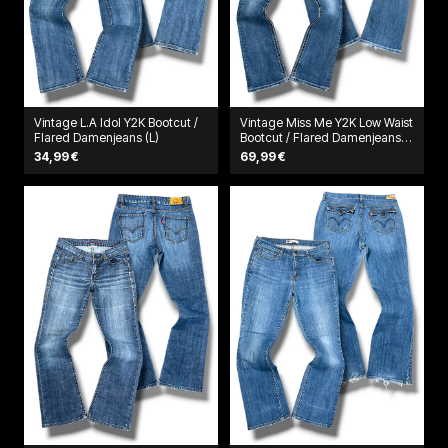
Vintage L.A Idol Y2K Bootcut /
Vintage Miss Me Y2K Low Waist
Flared Damenjeans (L)
Bootcut / Flared Damenjeans
(L)
34,99 €
69,99 €