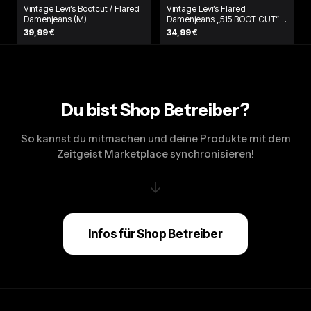
Vintage Levi’s Bootcut / Flared
Vintage Levi’s Flared
Damenjeans (M)
Damenjeans „515 BOOT CUT“
(L)
39,99 €
34,99 €
Du bist Shop Betreiber?
So kannst du mitmachen und deine Produkte mit dem
Zeitgeist Marketplace synchronisieren!
↓
Infos für Shop Betreiber