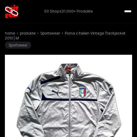
50 Shops
31.000+ Produkte
home
›
produkte
›
Sportswear
›
Puma x Italien Vintage Trackjacket
2010 | M
Sportswear