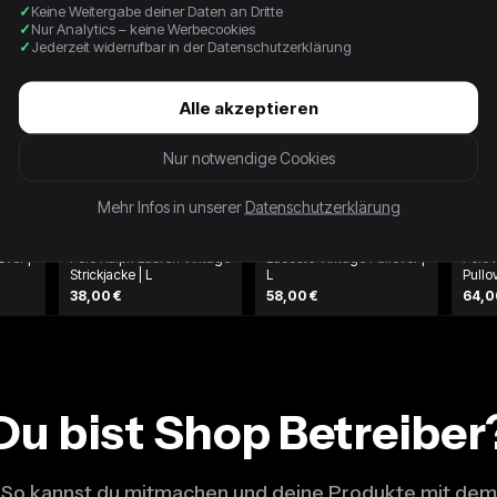
Keine Weitergabe deiner Daten an Dritte
Nur Analytics – keine Werbecookies
Jederzeit widerrufbar in der Datenschutzerklärung
Alle akzeptieren
Nur notwendige Cookies
Mehr Infos in unserer
Datenschutzerklärung
over |
Polo Ralph Lauren Vintage
Lacoste Vintage Pullover |
Polo 
Strickjacke | L
L
Pullo
38,00 €
58,00 €
64,0
Du bist Shop Betreiber
So kannst du mitmachen und deine Produkte mit dem