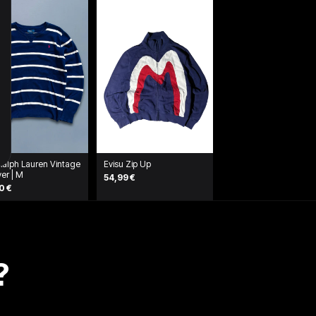
Ralph Lauren Vintage
Evisu Zip Up
ver | M
54,99 €
0 €
?