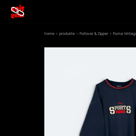
home
›
produkte
›
Pullover & Zipper
›
Puma Vintage