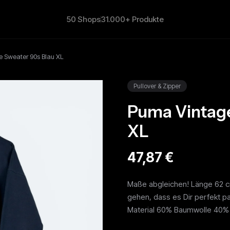
50 Shops
31.000+ Produkte
 Sweater 90s Blau XL
Pullover & Zipper
Puma Vintage
XL
47,87 €
Maße abgleichen! Länge 62 
gehen, dass es Dir perfekt 
Material 60% Baumwolle 40%