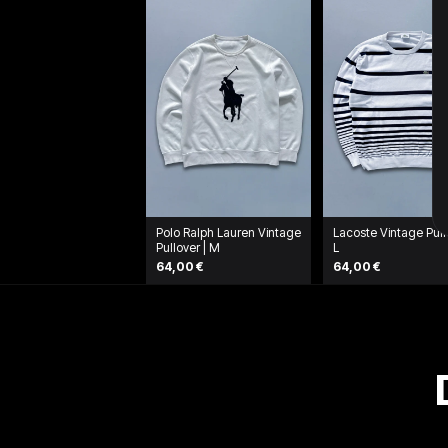
Polo Ralph Lauren Vintage
Lacoste Vintage Pull
Pullover | M
L
64,00 €
64,00 €