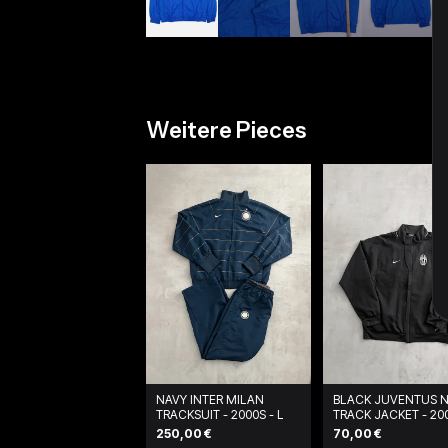
Weitere Pieces
NAVY INTER MILAN
BLACK JUVENTUS N
TRACKSUIT - 2000S - L
TRACK JACKET - 200
L
250,00 €
70,00 €