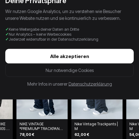
Deine Privatsphäre
Wir nutzen Google Analytics, um zu verstehen wie Besucher
unsere Website nutzen und sie kontinuierlich zu verbessern.
Keine Weitergabe deiner Daten an Dritte
Nur Analytics – keine Werbecookies
Jederzeit widerrufbar in der Datenschutzerklärung
Alle akzeptieren
Nur notwendige Cookies
Mehr Infos in unserer
Datenschutzerklärung
IKE
NIKE VINTAGE
Nike Vintage Trackpants |
Nike 
0S -
*PREMIUM* TRACKPANTS
M
M
| L
78,00 €
62,00 €
54,0