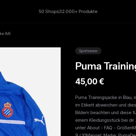
50 Shops
32.000+ Produkte
ke (M)
Sportswear
Puma Trainin
45,00 €
Puma Trainingsjacke in Blau
im Etikett abweichen und dies
Bildern beachten und diese f
einem Kleidungsstück bei dir
unter About - FAQ - GrößenM
9 / 10Mängel: Marke: PumaDeta