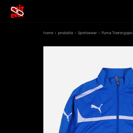
home
›
produkte
›
Sportswear
›
Puma Trainingsjac