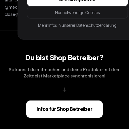
@media screen and (max-width:749px){#fit-guide .sle-fitguide-
Nur notwendige Cookies
close{top:-14px;right:-6px}} ×
Mehr Infos in unserer
Datenschutzerklärung
Du bist Shop Betreiber?
So kannst du mitmachen und deine Produkte mit dem
Zeitgeist Marketplace synchronisieren!
↓
Infos für Shop Betreiber