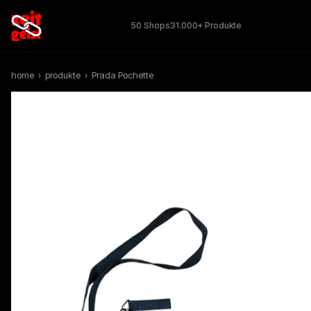
50 Shops
31.000+ Produkte
home
›
produkte
›
Prada Pochette