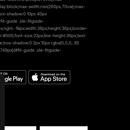
splay:block;max-width:min(260px,70vw);max-
;box-shadow:0 10px 40px
fit-guide .sle-fitguide-
px;right:-18px;width:36px;height:36px;border-
r:#000;font-size:22px;line-height:36px;text-
ne;box-shadow:0 2px 10px rgba(0,0,0,.3)}
49px){#fit-guide .sle-fitguide-