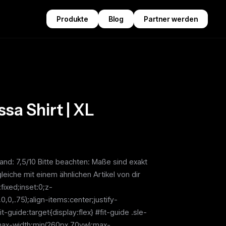
Produkte
Blog
Partner werden
sa Shirt | XL
and: 7,5/10 Bitte beachten: Maße sind exakt
eiche mit einem ähnlichen Artikel von dir
fixed;inset:0;z-
,0,.75);align-items:center;justify-
-guide:target{display:flex} #fit-guide .sle-
e;max-width:min(260px,70vw);max-