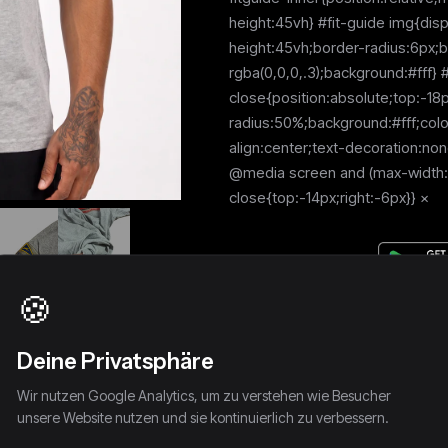
height:45vh} #fit-guide img{di
height:45vh;border-radius:6px
rgba(0,0,0,.3);background:#fff} #
close{position:absolute;top:-18
radius:50%;background:#fff;colo
align:center;text-decoration:no
@media screen and (max-width:7
close{top:-14px;right:-6px}} ×
🍪
Deine Privatsphäre
Wir nutzen Google Analytics, um zu verstehen wie Besucher
unsere Website nutzen und sie kontinuierlich zu verbessern.