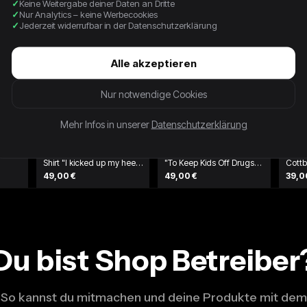
Keine Weitergabe deiner Daten an Dritte
Nur Analytics – keine Werbecookies
Jederzeit widerrufbar in der Datenschutzerklärung
Alle akzeptieren
Nur notwendige Cookies
Mehr Infos in unserer
Datenschutzerklärung
ch
1996 Fruit Of The Loom
90s Faded D.A.R.E. Shirt
1996
Shirt "I kicked up my heels
"To Keep Kids Off Drugs"
Cottb
at Larry's" Grün
McLaren Schwarz
Doubl
49,00 €
49,00 €
39,0
Du bist Shop Betreiber
So kannst du mitmachen und deine Produkte mit dem