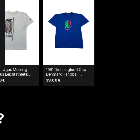
 Erdgas Meeting
1991 Dronninglund Cup
us Leichtathletik
Denmark Handball
e Sided Shirt Weiß
Tournament T-Shirt Blau
0 €
39,00 €
?