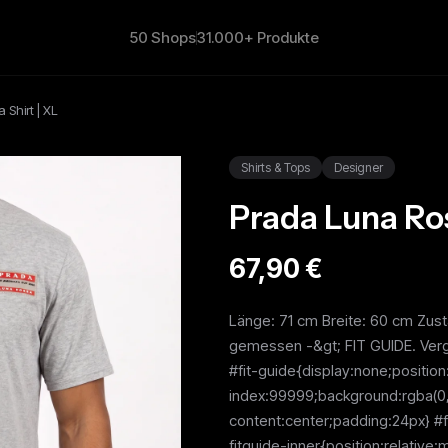
50 Shops
31.000+ Produkte
Shirt | XL
Shirts & Tops
Designer
Prada Luna Ros
67,90 €
Länge: 71 cm Breite: 60 cm Zust
gemessen -&gt; FIT GUIDE. Vergl
#fit-guide{display:none;position:
index:99999;background:rgba(0,0
content:center;padding:24px} #fit
fitguide-inner{position:relativ