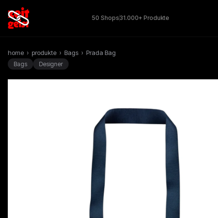
50 Shops
31.000+ Produkte
home
›
produkte
›
Bags
›
Prada Bag
Bags
Designer