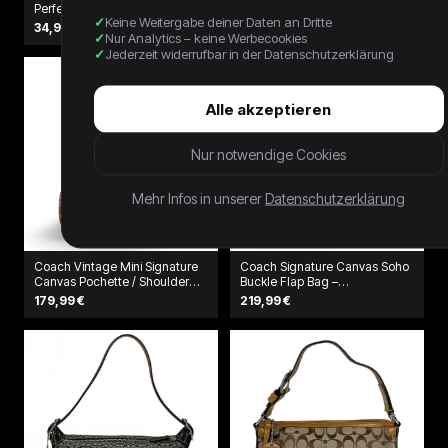
Perfect Tasche Grau
34,99 €
Keine Weitergabe deiner Daten an Dritte
34,99 €
Nur Analytics – keine Werbecookies
Jederzeit widerrufbar in der Datenschutzerklärung
Alle akzeptieren
Nur notwendige Cookies
Mehr Infos in unserer
Datenschutzerklärung
Coach Vintage Mini Signature
Coach Signature Canvas Soho
Canvas Pochette / Shoulder
Buckle Flap Bag –
Bag
Schwarz/Grau
179,99 €
219,99 €