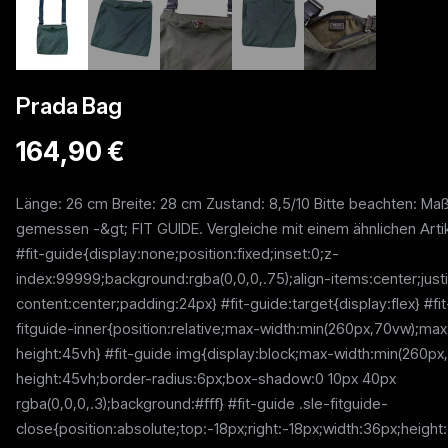
Prada Bag
164,90 €
Länge: 26 cm Breite: 28 cm Zustand: 8,5/10 Bitte beachten: Maß
gemessen -&gt; FIT GUIDE. Vergleiche mit einem ähnlichen Artik
#fit-guide{display:none;position:fixed;inset:0;z-
index:99999;background:rgba(0,0,0,.75);align-items:center;justi
content:center;padding:24px} #fit-guide:target{display:flex} #fit
fitguide-inner{position:relative;max-width:min(260px,70vw);max
height:45vh} #fit-guide img{display:block;max-width:min(260p
height:45vh;border-radius:6px;box-shadow:0 10px 40px
rgba(0,0,0,.3);background:#fff} #fit-guide .sle-fitguide-
close{position:absolute;top:-18px;right:-18px;width:36px;height