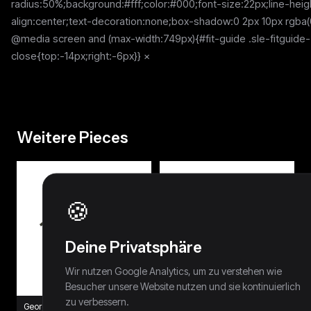
radius:50%;background:#fff;color:#000;font-size:22px;line-heig
align:center;text-decoration:none;box-shadow:0 2px 10px rgba(0
@media screen and (max-width:749px){#fit-guide .sle-fitguide-
close{top:-14px;right:-6px}} ×
Weitere Pieces
🍪
Deine Privatsphäre
Wir nutzen Google Analytics, um zu verstehen wie
Besucher unsere Website nutzen und sie kontinuierlich
zu verbessern.
George Gina & Lucy Miss
Coach Tasche Rosa