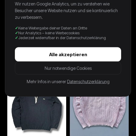
Wir nutzen Google Analytics, um zu verstehen wie
Besucher unsere Website nutzen und sie kontinuierlich
zu verbessern.
Keine Weitergabe deiner Daten an Dritte
Nur Analytics – keine Werbecookies
Jederzeit widerrufbar in der Datenschutzerklärung
CAMO REALTREE SWEATER -
PURPLE RUSSELL SWEATER -
2000S - XL
1990S - S
Alle akzeptieren
70,00 €
70,00 €
Nur notwendige Cookies
Mehr Infos in unserer
Datenschutzerklärung