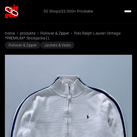
50 Shops
32.000+ Produkte
home
›
produkte
›
Pullover & Zipper
›
Polo Ralph Lauren Vintage
*PREMIUM* Strickjacke | L
Pullover & Zipper
Jackets & Vests