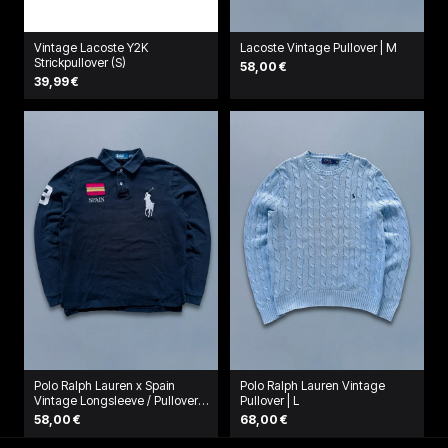
Vintage Lacoste Y2K
Lacoste Vintage Pullover | M
Strickpullover (S)
58,00 €
39,99 €
Polo Ralph Lauren x Spain
Polo Ralph Lauren Vintage
Vintage Longsleeve / Pullover
Pullover | L
| M
58,00 €
68,00 €