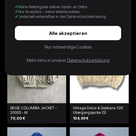
Montbell Rainjacket (M)
Vintage Planet Hollywood Paris
Keine Weitergabe deiner Daten an Dritte
Leather Jacket | XL
Nur Analytics – keine Werbecookies
114,90 €
199,99 €
Jederzeit widerrufbar in der Datenschutzerklärung
Alle akzeptieren
Nur notwendige Cookies
Mehr Infos in unserer
Datenschutzerklärung
BEIGE COLUMBIA JACKET -
Vintage Dolce & Gabbana Y2K
2000S - M
Übergangsjacke (S)
70,00 €
104,99 €