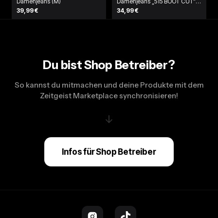
Damenjeans (M)
Damenjeans „515 BOOT CUT“
(L)
39,99 €
34,99 €
Du bist Shop Betreiber?
So kannst du mitmachen und deine Produkte mit dem
Zeitgeist Marketplace synchronisieren!
↓
Infos für Shop Betreiber