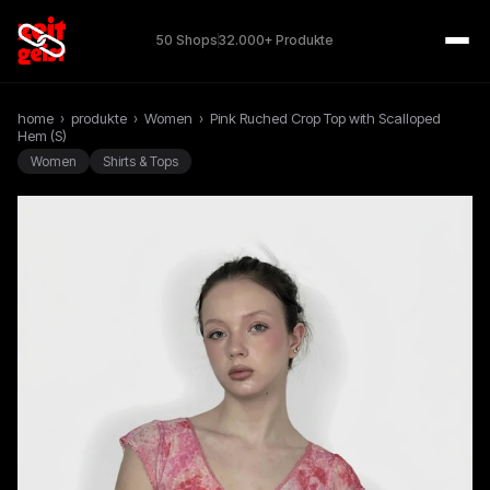
50 Shops
32.000+ Produkte
home
›
produkte
›
Women
›
Pink Ruched Crop Top with Scalloped
Hem (S)
Women
Shirts & Tops