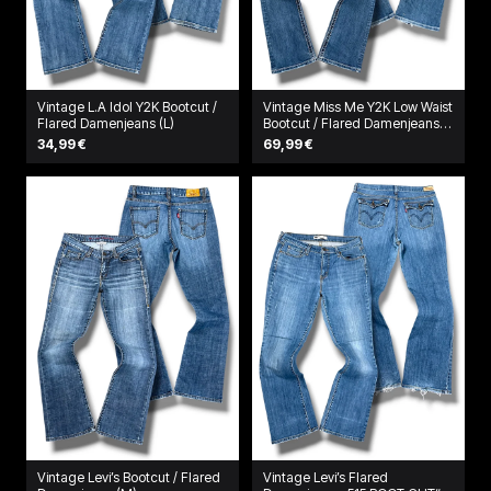
Vintage L.A Idol Y2K Bootcut /
Vintage Miss Me Y2K Low Waist
Flared Damenjeans (L)
Bootcut / Flared Damenjeans
(L)
34,99 €
69,99 €
Vintage Levi’s Bootcut / Flared
Vintage Levi’s Flared