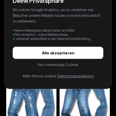
Deine Privatsphäre
Wir nutzen Google Analytics, um zu verstehen wie
Besucher unsere Website nutzen und sie kontinuierlich
zu verbessern.
Keine Weitergabe deiner Daten an Dritte
Nur Analytics – keine Werbecookies
Jederzeit widerrufbar in der Datenschutzerklärung
Alle akzeptieren
Vintage Levi’s Flared
Vintage Coach Y2K
Damenjeans „LOWFLARE 519“
Damentasche
(M)
39,99 €
79,99 €
Nur notwendige Cookies
Mehr Infos in unserer
Datenschutzerklärung