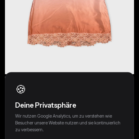
🍪
Deine Privatsphäre
Wir nutzen Google Analytics, um zu verstehen wie
Ombre Silk Camisole with Lace Trim (XS)
Besucher unsere Website nutzen und sie kontinuierlich
zu verbessern.
19,95 €