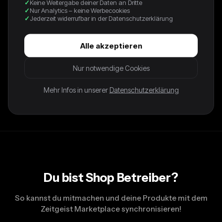
Keine Weitergabe deiner Daten an Dritte
Nur Analytics – keine Werbecookies
Dieses top angesagte lilafarbene Top aus 100% Seide hat
Jederzeit widerrufbar in der Datenschutzerklärung
einen sanften Farbverlauf in Apricot. Die zarte Spitze am
Ausschnitt verleiht dem Teil einen entspannten, femininen
Alle akzeptieren
Touch. Ideal für ein Get Together oder als Layering-Element
unter einer Strickjacke. Die schmalen Spaghetti-Träger
Nur notwendige Cookies
sorgen für einen lässigen Look und machen das Top super
Mehr Infos in unserer
Datenschutzerklärung
bequem. Dieses Teil lässt sich perfekt mit High Waist Jeans
kombinieren und ist ein echter Eyecatcher!
Du bist Shop Betreiber?
So kannst du mitmachen und deine Produkte mit dem
Zeitgeist Marketplace synchronisieren!