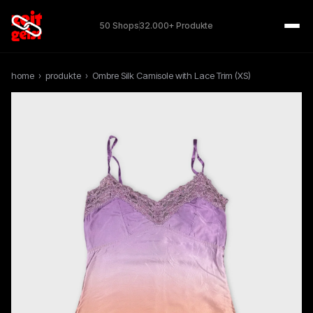
50 Shops
32.000+ Produkte
home
›
produkte
›
Ombre Silk Camisole with Lace Trim (XS)