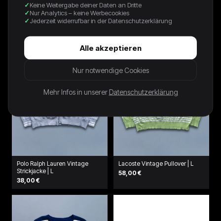
Keine Weitergabe deiner Daten an Dritte
Pullover | M
64,00 €
Nur Analytics – keine Werbecookies
64,00 €
Jederzeit widerrufbar in der Datenschutzerklärung
Alle akzeptieren
Nur notwendige Cookies
Mehr Infos in unserer
Datenschutzerklärung
Polo Ralph Lauren Vintage
Lacoste Vintage Pullover | L
Strickjacke | L
58,00 €
38,00 €