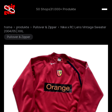
50 Shops
31.000+ Produkte
home
›
produkte
›
Pullover & Zipper
›
Nike x RC Lens Vintage Sweater
2004/05 | XXL
Pullover & Zipper