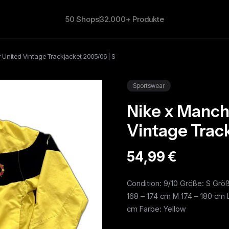
50 Shops
32.000+ Produkte
 United Vintage Trackjacket 2005/06 | S
Sportswear
Nike x Manch
Vintage Track
54,99 €
Condition: 9/10 Größe: S Grö
168 – 174 cm M 174 – 180 cm 
cm Farbe: Yellow