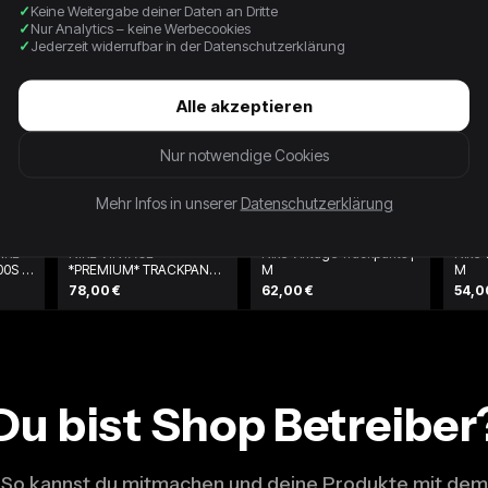
Keine Weitergabe deiner Daten an Dritte
Nur Analytics – keine Werbecookies
Jederzeit widerrufbar in der Datenschutzerklärung
Alle akzeptieren
Nur notwendige Cookies
Mehr Infos in unserer
Datenschutzerklärung
IKE
NIKE VINTAGE
Nike Vintage Trackpants |
Nike 
0S -
*PREMIUM* TRACKPANTS
M
M
| L
78,00 €
62,00 €
54,0
Du bist Shop Betreiber
So kannst du mitmachen und deine Produkte mit dem