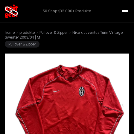
50 Shops
32.000+ Produkte
home
›
produkte
›
Pullover & Zipper
›
Nike x Juventus Turin Vintage
Sweater 2003/04 | M
Pullover & Zipper