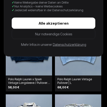
Keine Weitergabe deiner Daten an Dritte
Strickpullover (S)
58,00 €
Nur Analytics – keine Werbecookies
39,99 €
Jederzeit widerrufbar in der Datenschutzerklärung
Alle akzeptieren
Nur notwendige Cookies
Mehr Infos in unserer
Datenschutzerklärung
Polo Ralph Lauren x Spain
Polo Ralph Lauren Vintage
Vintage Longsleeve / Pullover
Pullover | L
| M
58,00 €
68,00 €