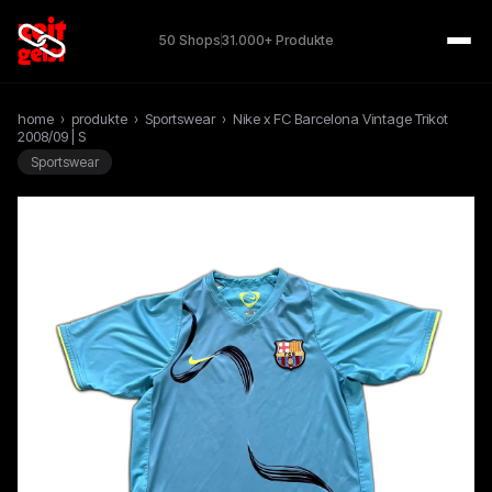
50 Shops
31.000+ Produkte
home
›
produkte
›
Sportswear
›
Nike x FC Barcelona Vintage Trikot
2008/09 | S
Sportswear